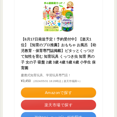
【6月17日発送予定！予約受付中】【楽天1
位】【知育のプロ推薦】おもちゃ お風呂 【幼
児教育・保育専門誌掲載】ピタッとくっつけ
て知性を育む 知育玩具 くっつき虫 知育 男の
子 女の子 吸盤 2歳 3歳 4歳 5歳 6歳 小学生 保
育園
慶應式知育玩具、学習玩具専門店！
¥3,450
（2024/05/31 18:26時点 | 楽天市場調べ）
Amazonで探す
楽天市場で探す