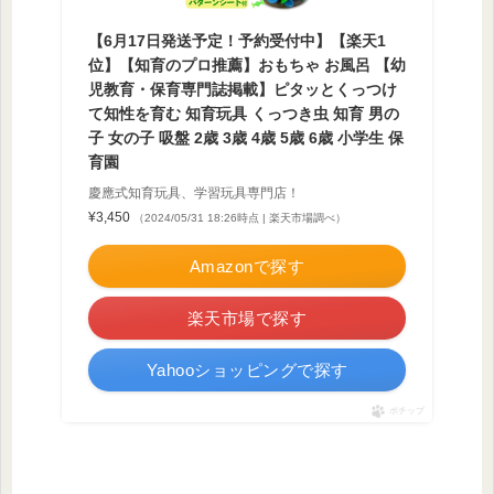
【6月17日発送予定！予約受付中】【楽天1
位】【知育のプロ推薦】おもちゃ お風呂 【幼
児教育・保育専門誌掲載】ピタッとくっつけ
て知性を育む 知育玩具 くっつき虫 知育 男の
子 女の子 吸盤 2歳 3歳 4歳 5歳 6歳 小学生 保
育園
慶應式知育玩具、学習玩具専門店！
¥3,450
（2024/05/31 18:26時点 | 楽天市場調べ）
Amazonで探す
楽天市場で探す
Yahooショッピングで探す
ポチップ