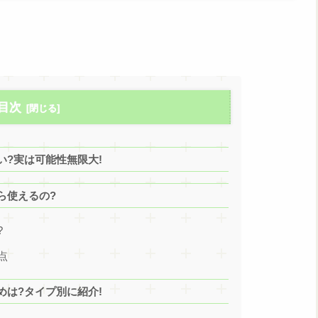
目次
?実は可能性無限大!
ら使えるの?
?
点
は?タイプ別に紹介!