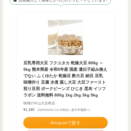
以前購入して美味しかったのでリピートしています!
豆乳専用大豆 フクユタカ 乾燥大豆 800g ～
5kg 熊本県産 令和5年産 国産 遺伝子組み換え
でない ふくゆたか 乾燥豆 酢大豆 納豆 豆乳
味噌作り 豆腐 水煮 蒸し大豆 大豆ファースト
煎り豆用 ポークビーンズ ひじき 昆布 イソフ
ラボン 送料無料 800g 1kg 2kg 3kg 5kg
味噌の中山大吉商店
¥1,180
（2025/03/02 14:15時点 | 楽天市場調べ）
Amazonで探す