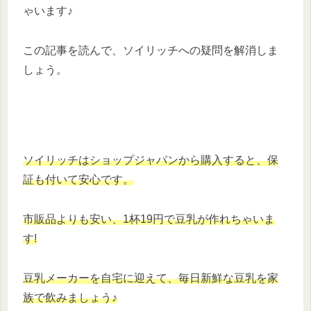
ゃいます♪
この記事を読んで、ソイリッチへの疑問を解消しま
しょう。
ソイリッチは
ショップジャパンから購入すると、保
証も付いて安心です。
市販品よりも
安い
、
1杯
19円で
豆乳が
作れちゃいま
す
!
豆乳メーカーを自宅に迎えて、毎日新鮮な豆乳を家
族で飲みましょう♪