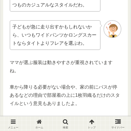
つものカジュアルなスタイルだわ。
子どもが急に走り出すかもしれないか
ら、いつもワイドパンツかロングスカー
トならタイトよりフレアを選ぶわ。
ママが選ぶ服装は動きやすさが重視されています
ね。
車から降りる必要がない場合や、家の前にバスが停
あるなどの理由で部屋着の上に1枚羽織るだけのスタ
イルという意見もありましたよ。
幼稚園の送り迎えの服装選びのポイントは以下のよ
うになります。
メニュー
ホーム
検索
トップ
サイドバー