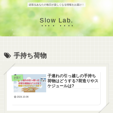
頑張るあなたの毎日が楽しくなる情報をお届け！
Slow Lab.
手持ち荷物
子連れの引っ越しの手持ち
子育て
荷物はどうする?荷造りやス
ケジュールは?
2024.10.06