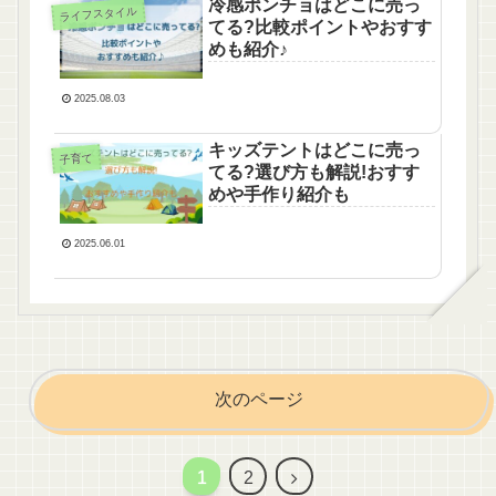
冷感ポンチョはどこに売っ
ライフスタイル
てる?比較ポイントやおすす
めも紹介♪
2025.08.03
キッズテントはどこに売っ
子育て
てる?選び方も解説!おすす
めや手作り紹介も
2025.06.01
次のページ
次
1
2