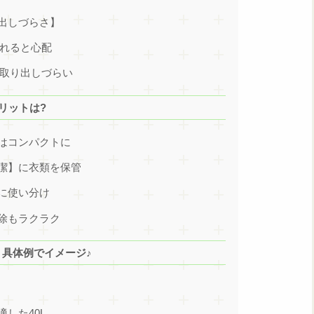
出しづらさ】
れると心配
取り出しづらい
リットは?
はコンパクトに
潔】に衣類を保管
に使い分け
除もラクラク
？具体例でイメージ♪
】
した40L