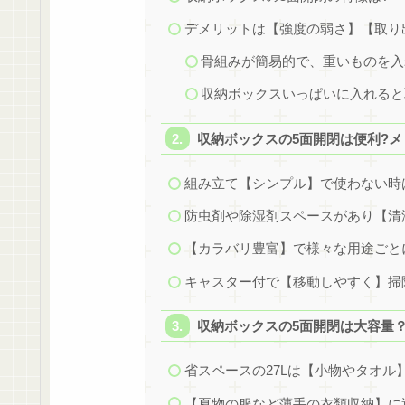
デメリットは【強度の弱さ】【取り
骨組みが簡易的で、重いものを入
収納ボックスいっぱいに入れると
収納ボックスの5面開閉は便利?メ
組み立て【シンプル】で使わない時
防虫剤や除湿剤スペースがあり【清
【カラバリ豊富】で様々な用途ごと
キャスター付で【移動しやすく】掃
収納ボックスの5面開閉は大容量
省スペースの27Lは【小物やタオル
【夏物の服など薄手の衣類収納】に適