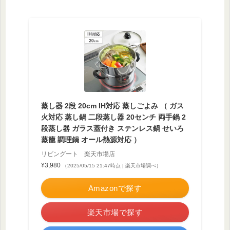
蒸し器 2段 20cm IH対応 蒸しごよみ （ ガス
火対応 蒸し鍋 二段蒸し器 20センチ 両手鍋 2
段蒸し器 ガラス蓋付き ステンレス鍋 せいろ
蒸籠 調理鍋 オール熱源対応 ）
リビングート 楽天市場店
¥3,980
（2025/05/15 21:47時点 | 楽天市場調べ）
Amazonで探す
楽天市場で探す