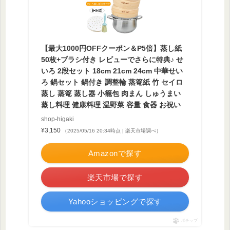
【最大1000円OFFクーポン＆P5倍】蒸し紙
50枚+ブラシ付き レビューでさらに特典♪ せ
いろ 2段セット 18cm 21cm 24cm 中華せい
ろ 鍋セット 鍋付き 調整輪 蒸篭紙 竹 セイロ
蒸し 蒸篭 蒸し器 小籠包 肉まん しゅうまい
蒸し料理 健康料理 温野菜 容量 食器 お祝い
shop-higaki
¥3,150
（2025/05/16 20:34時点 | 楽天市場調べ）
Amazonで探す
楽天市場で探す
Yahooショッピングで探す
ポチップ