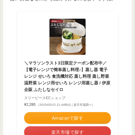
＼マラソンラスト3日限定クーポン配布中／
【電子レンジで簡単蒸し料理♪】蒸し器 電子
レンジ せいろ 食洗機対応 蒸し料理 蒸し野菜
温野菜 レンジ用せいろ レンジ用蒸し器 / 伊原
企販 ふたしなセイロ
スリーピースECショップ
¥2,280
（2025/05/15 21:44時点 | 楽天市場調べ）
Amazonで探す
楽天市場で探す