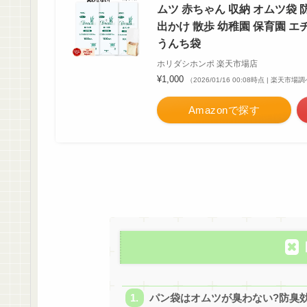
ムツ 赤ちゃん 収納 オムツ袋 
出かけ 散歩 幼稚園 保育園 エチ
うんち袋
ホリダシホンポ 楽天市場店
¥1,000
（2026/01/16 00:08時点 | 楽天市場
Amazonで探す
パン袋はオムツが臭わない?防臭効