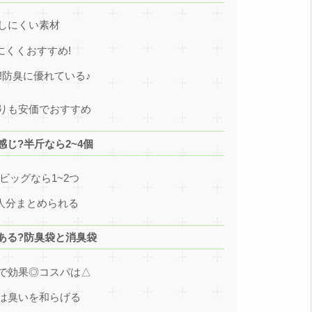
しにくい素材
にくくおすすめ!
!防臭に優れている♪
りも安価でおすすめ
じ?半斤なら2~4個
ビッグなら1~2つ
人分まとめられる
ある?防臭袋と消臭袋
で効果◎コスパは△
は臭いを和らげる