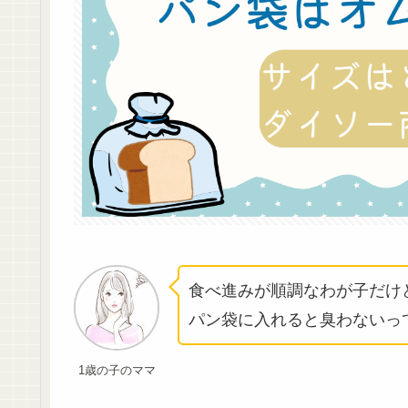
食べ進みが順調なわが子だけ
パン袋に入れると臭わないっ
1歳の子のママ