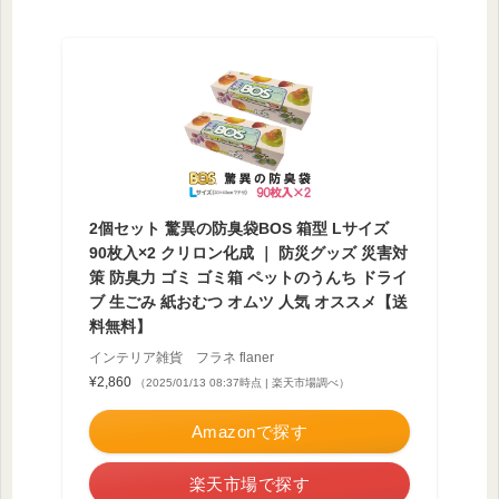
2個セット 驚異の防臭袋BOS 箱型 Lサイズ
90枚入×2 クリロン化成 ｜ 防災グッズ 災害対
策 防臭力 ゴミ ゴミ箱 ペットのうんち ドライ
ブ 生ごみ 紙おむつ オムツ 人気 オススメ【送
料無料】
インテリア雑貨 フラネ flaner
¥2,860
（2025/01/13 08:37時点 | 楽天市場調べ）
Amazonで探す
楽天市場で探す