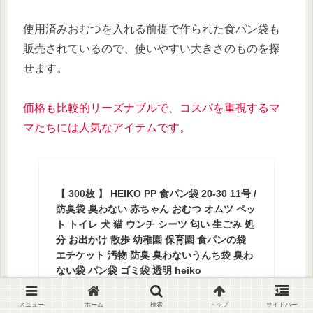
使用済みおむつを入れる前提で作られた食パン袋も
販売されているので、使いやすい大きさのものを探
せます。
価格も比較的リーズナブルで、コスパを重視するマ
マたちには人気なアイテムです。
【 300枚 】 HEIKO PP 食パン袋 20-30 11号 /
防臭袋 臭わない 赤ちゃん おむつ オムツ ペッ
ト トイレ 犬 猫 ウンチ シーツ 匂い 生ごみ 処
分 お出かけ 散歩 幼稚園 保育園 食パンの袋
エチケット 汚物 防臭 臭わないうんち袋 臭わ
ない袋 パン袋 ゴミ袋 透明 heiko
ホリダシホンポ 楽天市場店
¥1,000
メニュー
ホーム
検索
トップ
サイドバー
（2025/01/13 08:36時点 | 楽天市場調べ）