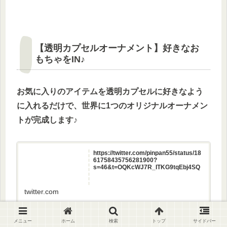
【透明カプセルオーナメント】好きなお
もちゃをIN♪
お気に入りのアイテムを透明カプセルに好きなよう
に入れるだけで、世界に1つのオリジナルオーナメン
トが完成します♪
https://twitter.com/pinpan55/status/18
61758435756281900?
s=46&t=OQKcWJ7R_ITKG9tqEbj4SQ
twitter.com
メニュー
ホーム
検索
トップ
サイドバー
【透明カプセルオーナメント】の参考