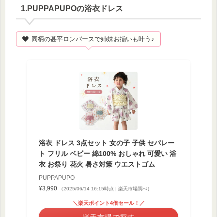
1.PUPPAPUPOの浴衣ドレス
同柄の甚平ロンパースで姉妹お揃いも叶う♪
浴衣 ドレス 3点セット 女の子 子供 セパレー
ト フリル ベビー 綿100% おしゃれ 可愛い 浴
衣 お祭り 花火 暑さ対策 ウエストゴム
PUPPAPUPO
¥3,990
（2025/06/14 16:15時点 | 楽天市場調べ）
＼楽天ポイント4倍セール！／