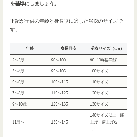
を基準にしましょう。
下記が子供の年齢と身長別に適した浴衣のサイズで
す。
年齢
身長目安
浴衣サイズ（cm）
2〜3歳
90〜100
90~100(甚平型)
3〜4歳
95〜105
100サイズ
5〜6歳
105〜115
110サイズ
7〜8歳
115〜125
120サイズ
9〜10歳
125〜135
130サイズ
140サイズ以上（腰
11歳〜
135〜145
上げ・肩上げな
し）