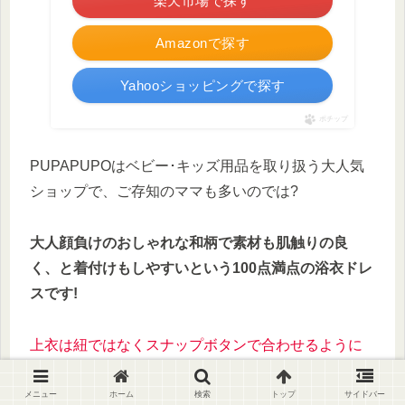
楽天市場で探す
Amazonで探す
Yahooショッピングで探す
ポチップ
PUPAPUPOはベビー･キッズ用品を取り扱う大人気
ショップで、ご存知のママも多いのでは?
大人顔負けのおしゃれな和柄で素材も肌触りの良
く、と着付けもしやすいという100点満点の浴衣ドレ
スです!
上衣は紐ではなくスナップボタンで合わせるように
なっていて、帯もシャーリングゴムなので被るだけ
でOK。
メニュー
ホーム
検索
トップ
サイドバー