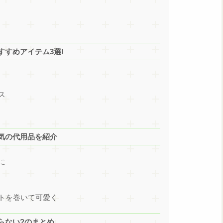
すめアイテム3選!
ス
気の代用品を紹介
に
トを巻いて可愛く
らない?のまとめ